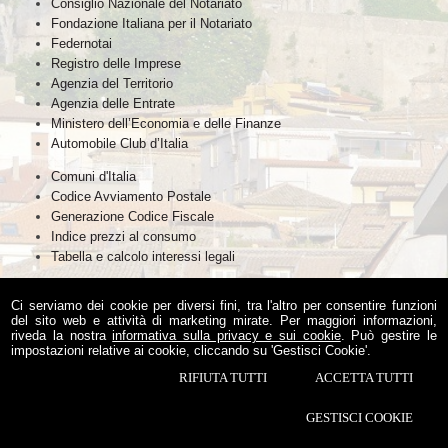
Consiglio Nazionale del Notariato
Fondazione Italiana per il Notariato
Federnotai
Registro delle Imprese
Agenzia del Territorio
Agenzia delle Entrate
Ministero dell’Economia e delle Finanze
Automobile Club d’Italia
Comuni d'Italia
Codice Avviamento Postale
Generazione Codice Fiscale
Indice prezzi al consumo
Tabella e calcolo interessi legali
Ci serviamo dei cookie per diversi fini, tra l'altro per consentire funzioni
del sito web e attività di marketing mirate. Per maggiori informazioni,
riveda la nostra
informativa sulla privacy e sui cookie
. Può gestire le
impostazioni relative ai cookie, cliccando su 'Gestisci Cookie'.
Consiglio Notarile dei Distretti Riuniti di Catanzaro, Crotone,
Lamezia Terme e Vibo Valentia
RIFIUTA TUTTI
ACCETTA TUTTI
Via S. Giorgio, 9 -
Catanzaro
,
CZ
© 2026 Copyright Consiglio Notarile di Catanzaro. Tutti i diritti riservati | P.IVA
GESTISCI COOKIE
97009890795 |
Sitemap
-
Privacy
-
Cookie Policy
-
Gestisci Cookie
-
Credits